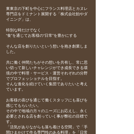
東東京の下町を中心にフランス料理店とカヌレ
専門店をドミナント展開する「株式会社飴やダ
イニング」は、
特別な時だけでなく
“食”を通じてお客様の“日常”を豊かにする
そんな店を創りたいという想いを抱き創業しま
した。
共に働く仲間たちがその想いを共有し、常に思
い切って新しいチャレンジができ成長できる環
境の中で料理・サービス・運営それぞれの分野
でプロフェッショナルを目指す。
そんな進化を続けていく集団でありたいと考え
ています。
お客様の喜びを通じて働くスタッフにも喜びを
感じてもらいたい。
その中で地域の方々のニーズにお応えし、永く
必要とされる店を創っていく事が弊社の目標で
す。
「活気がありながらも落ち着ける空間」で「手
間ひまかけて作る専門性のある料理」を「日常