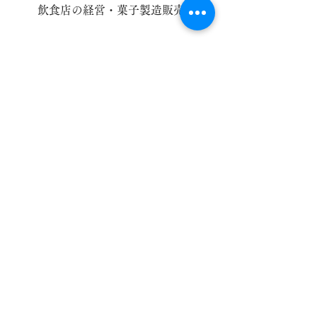
飲食店の経営・菓子製造販売
所在地
東京都文京区湯島3-35-5
橋本ビル1F
従業員数
38名（正社員24名・パートナー14
名）※2024年10月現在
設立
法人化 2015年1月5日
主要取引先
(株)TATSUMI (株)川島食品など