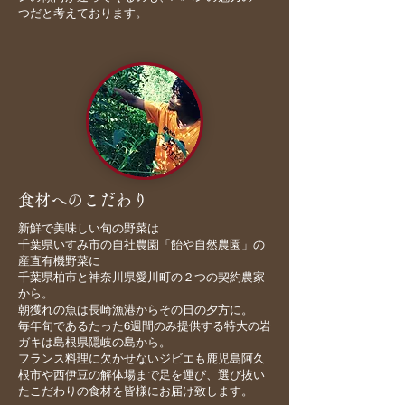
つだと考えております。
食材へのこだわり
新鮮で美味しい旬の野菜は
千葉県いすみ市の自社農園「飴や自然農園」の
産直有機野菜に
千葉県柏市と神奈川県愛川町の２つの契約農家
から。
朝獲れの魚は長崎漁港からその日の夕方に。
毎年旬であるたった6週間のみ提供する特大の岩
ガキは島根県隠岐の島から。
フランス料理に欠かせないジビエも鹿児島阿久
根市や西伊豆の解体場まで足を運び、選び抜い
たこだわりの食材を皆様にお届け致します。